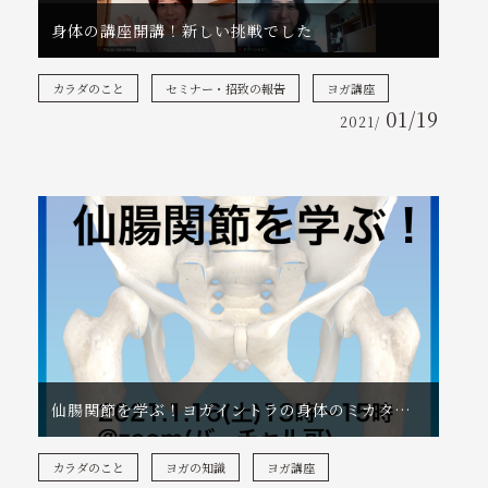
お知らせ
身体の講座開講！新しい挑戦でした
コラム
カラダのこと
セミナー・招致の報告
ヨガ講座
01/19
2021/
アクセス
ご予約・お問い合わせ
tel. 090-8299-0649
受付時間：9:00～18:00（毎週水曜～土曜）
仙腸関節を学ぶ！ヨガイントラの身体のミカタ講座
カラダのこと
ヨガの知識
ヨガ講座